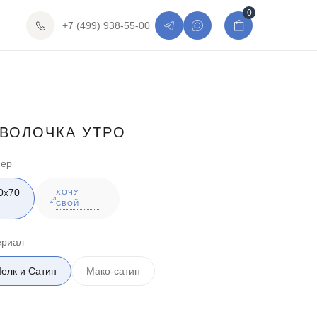
0
+7 (499) 938-55-00
ВОЛОЧКА УТРО
мер
0х70
ХОЧУ
СВОЙ
ериал
елк и Сатин
Мако-сатин