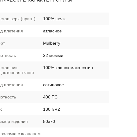
НИЧЕСКИЕ ХАРАКТЕРИСТИКИ
став верх (принт)
100% шелк
д плетения
атласное
рт
Mulberry
отность
22 момми
став низ
100% хлопок мако-сатин
днотонная ткань)
д плетения
сатиновое
отность
400 ТС
с
130 г/м2
змер изделия
50х70
волочка с клапаном