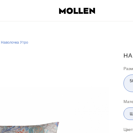
Наволочка Утро
НА
Раз
5
Мат
Ш
Цвет