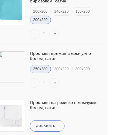
бирюзовом, сатин
200х200
240х220
150х200
200х220
-
+
Простыня прямая в жемчужно-
белом, сатин
250х280
200х220
300х300
-
+
Простыня на резинке в жемчужно-
белом, сатин
ДОБАВИТЬ